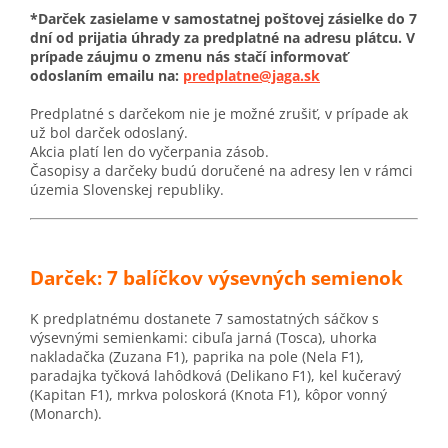
*Darček zasielame v samostatnej poštovej zásielke do 7
dní od prijatia úhrady za predplatné na adresu plátcu. V
prípade záujmu o zmenu nás stačí informovať
odoslaním emailu na:
predplatne@jaga.sk
Predplatné s darčekom nie je možné zrušiť, v prípade ak
už bol darček odoslaný.
Akcia platí len do vyčerpania zásob.
Časopisy a darčeky budú doručené na adresy len v rámci
územia Slovenskej republiky.
Darček: 7 balíčkov výsevných semienok
K predplatnému dostanete 7 samostatných sáčkov s
výsevnými semienkami: cibuľa jarná (Tosca), uhorka
nakladačka (Zuzana F1), paprika na pole (Nela F1),
paradajka tyčková lahôdková (Delikano F1), kel kučeravý
(Kapitan F1),
mrkva poloskorá
(Knota F1), kôpor vonný
(Monarch).