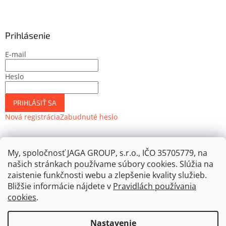
Prihlásenie
E-mail
Heslo
PRIHLÁSIŤ SA
Nová registrácia
Zabudnuté heslo
My, spoločnosť JAGA GROUP, s.r.o., IČO 35705779, na
JAGASTORE.sk
Môjdom.sk
Urobsisám.sk
Záhrada.sk
našich stránkach používame súbory cookies. Slúžia na
ASB.sk
JAGA.sk
zaistenie funkčnosti webu a zlepšenie kvality služieb.
Bližšie informácie nájdete v
Pravidlách používania
cookies
.
Vytvoril Shoptet
Nastavenie