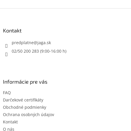
Z
á
p
ä
Kontakt
t
i
predplatne
@
jaga.sk
e
02/50 200 283 (9:00-16:00 h)
Informácie pre vás
FAQ
Darčekové certifikáty
Obchodné podmienky
Ochrana osobných údajov
Kontakt
O nás