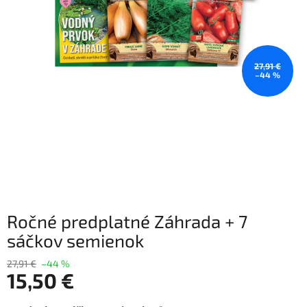
27,91 €
–44 %
Ročné predplatné Záhrada + 7
sáčkov semienok
27,91 €
–44 %
15,50 €
Jednotková