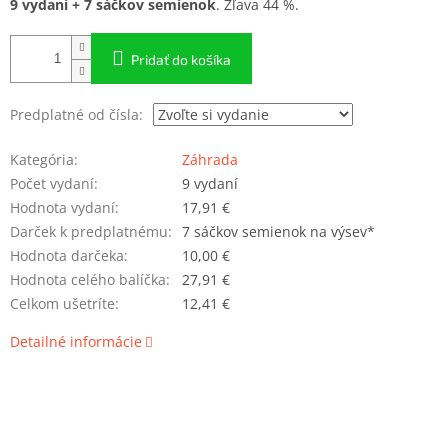
9 vydaní + 7 sáčkov semienok
. Zľava 44 %.
cena:
Pridať do košíka
Predplatné od čísla:
Kategória
:
Záhrada
Počet vydaní
:
9 vydaní
Hodnota vydaní
:
17,91 €
Darček k predplatnému
:
7 sáčkov semienok na výsev*
Hodnota darčeka
:
10,00 €
Hodnota celého balíčka
:
27,91 €
Celkom ušetríte
:
12,41 €
Detailné informácie