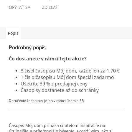
OPÝTAŤ SA
ZDIEĽAŤ
Popis
Podrobný popis
Čo dostanete v rámci tejto akcie?
8 čísel časopisu Môj dom, každé len za 1,70 €
1 číslo časopisu Môj dom špeciál zadarmo
Ušetríte 39 % z predajnej ceny
Časopisy dostanete až do schránky
Doručenie časopisov je len v rámci územia SR.
Časopis Môj dom prináša čitateľom inšpirácie na
útulnejšie a príjemnejšie bývanie. Poradí vám, ako si