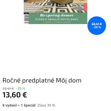
22,41 €
–39 %
Ročné predplatné Môj dom
22,41 €
–39 %
13,60 €
Jednotková
8 vydaní + 1 špeciál
. Zľava 39 %.
cena: