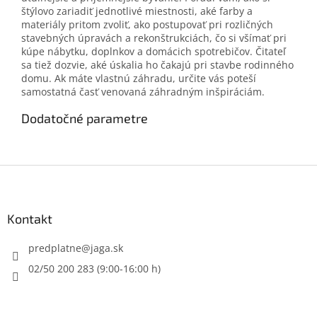
štýlovo zariadiť jednotlivé miestnosti, aké farby a
materiály pritom zvoliť, ako postupovať pri rozličných
stavebných úpravách a rekonštrukciách, čo si všímať pri
kúpe nábytku, doplnkov a domácich spotrebičov. Čitateľ
sa tiež dozvie, aké úskalia ho čakajú pri stavbe rodinného
domu. Ak máte vlastnú záhradu, určite vás poteší
samostatná časť venovaná záhradným inšpiráciám.
Dodatočné parametre
Z
á
p
ä
Kontakt
t
i
predplatne
@
jaga.sk
e
02/50 200 283 (9:00-16:00 h)