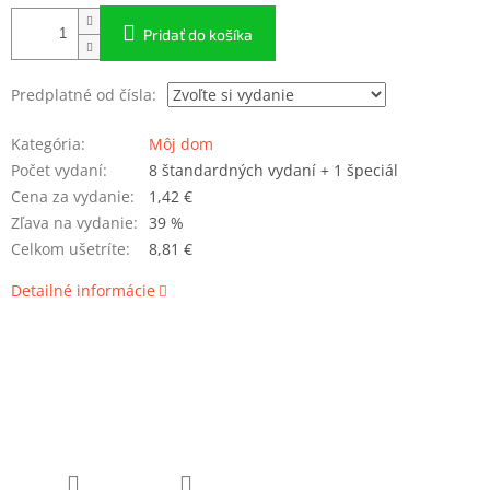
Pridať do košíka
Predplatné od čísla:
Kategória
:
Môj dom
Počet vydaní
:
8 štandardných vydaní + 1 špeciál
Cena za vydanie
:
1,42 €
Zľava na vydanie
:
39 %
Celkom ušetríte
:
8,81 €
Detailné informácie