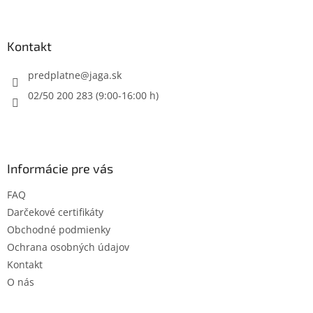
á
á
d
p
a
ä
Kontakt
c
t
i
i
predplatne
@
jaga.sk
e
p
e
02/50 200 283 (9:00-16:00 h)
r
v
k
y
v
Informácie pre vás
ý
p
FAQ
i
s
Darčekové certifikáty
u
Obchodné podmienky
Ochrana osobných údajov
Kontakt
O nás