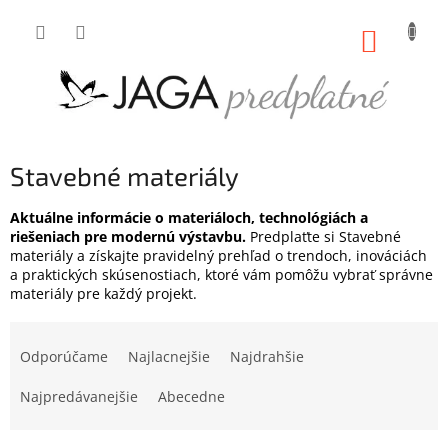
Prejsť
na
NÁKUP
obsah
KOŠÍK
Stavebné materiály
Aktuálne informácie o materiáloch, technológiách a
riešeniach pre modernú výstavbu.
Predplaťte si Stavebné
materiály a získajte pravidelný prehľad o trendoch, inováciách
a praktických skúsenostiach, ktoré vám pomôžu vybrať správne
materiály pre každý projekt.
R
a
Odporúčame
Najlacnejšie
Najdrahšie
d
e
Najpredávanejšie
Abecedne
n
i