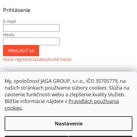
Prihlásenie
E-mail
Heslo
PRIHLÁSIŤ SA
Nová registrácia
Zabudnuté heslo
My, spoločnosť JAGA GROUP, s.r.o., IČO 35705779, na
JAGASTORE.sk
Môjdom.sk
Urobsisám.sk
Záhrada.sk
našich stránkach používame súbory cookies. Slúžia na
ASB.sk
JAGA.sk
zaistenie funkčnosti webu a zlepšenie kvality služieb.
Bližšie informácie nájdete v
Pravidlách používania
cookies
.
Vytvoril Shoptet
Nastavenie