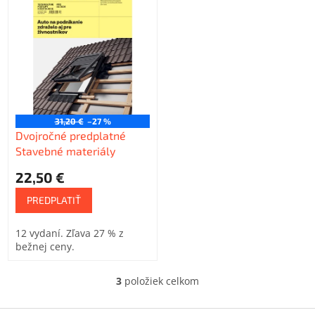
31,20 €
–27 %
Dvojročné predplatné
Stavebné materiály
22,50 €
PREDPLATIŤ
12 vydaní. Zľava 27 % z
bežnej ceny.
3
položiek celkom
O
v
l
Z