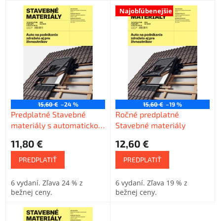
V
e
Najobľúbenejšie
ý
p
p
r
i
o
s
d
p
u
r
k
o
t
d
o
u
v
15,60 €
–24 %
15,60 €
–19 %
k
Predplatné Stavebné
Ročné predplatné
t
materiály s automatickou
Stavebné materiály
o
ročnou obnovou
11,80 €
12,60 €
v
PREDPLATIŤ
PREDPLATIŤ
6 vydaní. Zľava 24 % z
6 vydaní. Zľava 19 % z
bežnej ceny.
bežnej ceny.