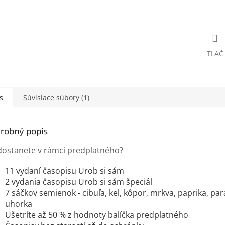
TLAČ
s
Súvisiace súbory (1)
robný popis
dostanete v rámci predplatného?
11 vydaní časopisu Urob si sám
2 vydania časopisu Urob si sám špeciál
7 sáčkov semienok - cibuľa, kel, kôpor, mrkva, paprika, par
uhorka
Ušetríte až 50 % z hodnoty balíčka predplatného