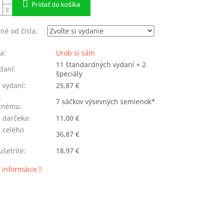
Pridať do košíka
né od čísla:
ia
:
Urob si sám
11 štandardných vydaní + 2
daní
:
špeciály
 vydaní
:
25,87 €
k
7 sáčkov výsevných semienok*
atnému
:
 darčeka
:
11,00 €
 celého
36,87 €
šetríte
:
18,97 €
 informácie