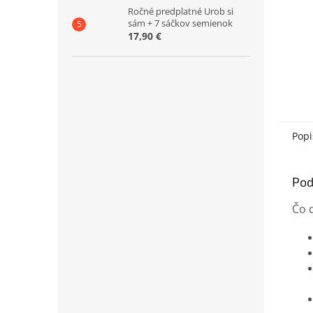
Ročné predplatné Urob si
sám + 7 sáčkov semienok
17,90 €
Popi
Pod
Čo 