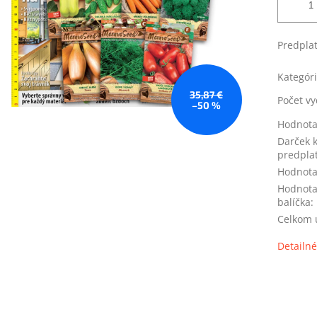
Predplat
Kategór
35,87 €
Počet vy
–50 %
Hodnota
Darček 
predpl
Hodnota
Hodnota
balíčka
:
Celkom u
Detailné