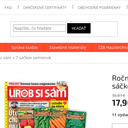
FAQ
DARČEKOVÉ CERTIFIKÁTY
OBCHODNÉ PODMIENKY
HĽADAŤ
Správa budov
Stavebné materiály
TZB Haustechni
i sám + 7 sáčkov semienok
Ročn
sáčk
35,87 €
17,9
Jednotk
11 vydan
cena: