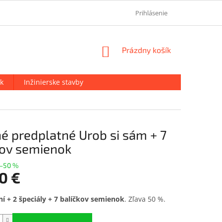
OCHRANA OSOBNÝCH ÚDAJOV
KONTAKT
Prihlásenie
O NÁS
NÁKUPNÝ
Prázdny košík
KOŠÍK
k
Inžinierske stavby
é predplatné Urob si sám + 7
ov semienok
–50 %
0 €
ová
í + 2 špeciály + 7 balíčkov semienok
. Zľava 50 %.