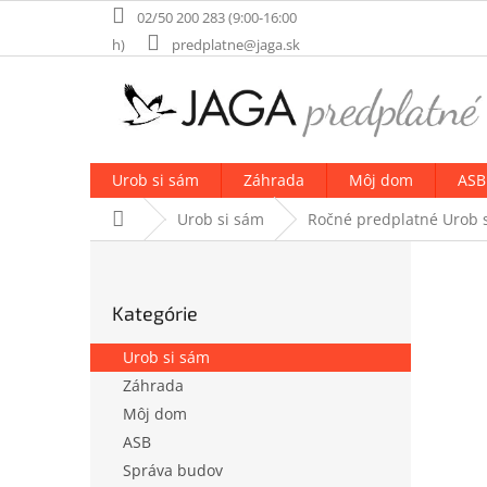
Prejsť
02/50 200 283 (9:00-16:00
na
h)
predplatne@jaga.sk
obsah
Urob si sám
Záhrada
Môj dom
ASB
Domov
Urob si sám
Ročné predplatné Urob s
B
o
Preskočiť
č
Kategórie
kategórie
n
ý
Urob si sám
p
Záhrada
a
Môj dom
n
e
ASB
l
Správa budov