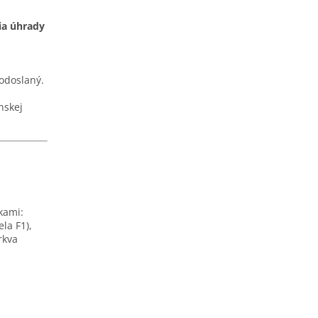
ia úhrady
 odoslaný.
nskej
kami:
la F1),
rkva