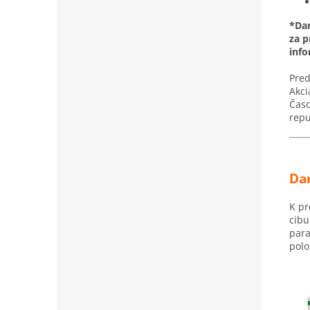
*Dar
za p
inf
Pred
Akci
Časo
repu
Dar
K pr
cibu
para
polo