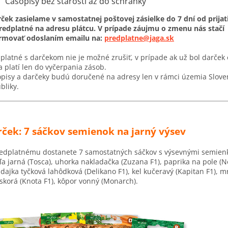
Časopisy bez starostí až do schránky
ček zasielame v samostatnej poštovej zásielke do 7 dní od prijat
redplatné na adresu plátcu. V prípade záujmu o zmenu nás stačí
ormovať odoslaním emailu na:
predplatne@jaga.sk
platné s darčekom nie je možné zrušiť, v prípade ak už bol darček
a platí len do vyčerpania zásob.
pisy a darčeky budú doručené na adresy len v rámci územia Slove
bliky.
ček: 7 sáčkov semienok na jarný výsev
edplatnému dostanete 7 samostatných sáčkov s výsevnými semien
ľa jarná (Tosca), uhorka nakladačka (Zuzana F1), paprika na pole (Ne
dajka tyčková lahôdková (Delikano F1), kel kučeravý (Kapitan F1),
m
skorá
(Knota F1
), kôpor vonný (Monarch).