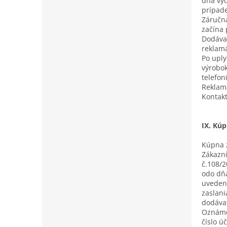
dňa vy
prípad
Záručná
začína 
Dodávat
reklamá
Po uply
výrobo
telefon
Reklama
Kontakt
IX. Kú
Kúpna 
Zákazní
č.108/2
odo dňa
uvedeno
zaslani
dodáva
Oznámen
číslo ú