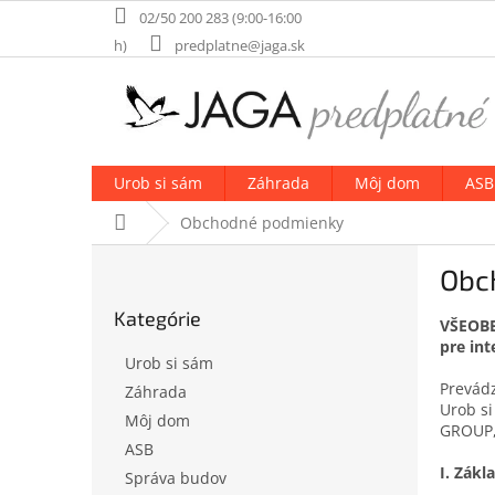
Prejsť
02/50 200 283 (9:00-16:00
na
h)
predplatne@jaga.sk
obsah
Urob si sám
Záhrada
Môj dom
ASB
Domov
Obchodné podmienky
B
Obc
o
Preskočiť
č
Kategórie
kategórie
VŠEOB
n
pre int
ý
Urob si sám
p
Prevádz
Záhrada
a
Urob si
Môj dom
n
GROUP, 
e
ASB
I. Zák
l
Správa budov