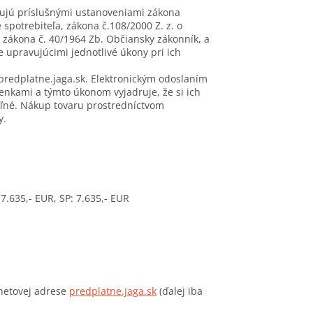
ujú príslušnými ustanoveniami zákona
 spotrebiteľa, zákona č.108/2000 Z. z. o
 zákona č. 40/1964 Zb. Občiansky zákonník, a
upravujúcimi jednotlivé úkony pri ich
redplatne.jaga.sk. Elektronickým odoslaním
nkami a týmto úkonom vyjadruje, že si ich
eľné. Nákup tovaru prostredníctvom
y.
 7.635,- EUR, SP: 7.635,- EUR
rnetovej adrese
predplatne.jaga.sk
(ďalej iba