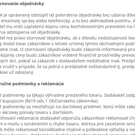
tornovanie objednávky
k je oprávnený odstúpiť od potvrdenia objednávky bez udania dôvo
emailovej správy alebo telefonicky, a to bez akéhokoľvek postihu. A
teľ mu vráti zaplatenú kúpnu cenu bezhotovostným prevodom na n
nia odstúpenia od objednávky.
eľ má právo stornovať objednávku, ak z dôvodu nedostupnosti tovaru
 dodať tovar zákazníkovi v lehote určenej týmito obchodnými pod
ne inak. O stornovaní objednávky bude zákazník informovaný pros
kúpnej ceny budú zákazníkovi vrátené finančné prostriedky prevo
ých dní, pokiaľ sa zákazník s dodávateľom nedohodne inak. Predp
 zrušiť v prípade, že sa jedná o predplatné neštandartné tj. pred
kovi už odoslaný.
Záručné podmienky a reklamácie
 podmienky sa týkajú výhradne predaného tovaru. Dodávateľ zodpo
í kupujúcim (§619 ods.1 Občianskeho zákonníka).
 podmienky sa nevzťahujú na darčekový predmet, ktorý môže zákazn
 akciovej ponuky tovaru s darčekom.
latňovaní reklamácie dodávateľ odporúča zákazníkovi reklamovať 
ím e-mailu s oznámením o chybe tovaru. Adresa pre zasielanie oz
ík môže reklamovať bezodkladne chybné a poškodené výtlačky a ne