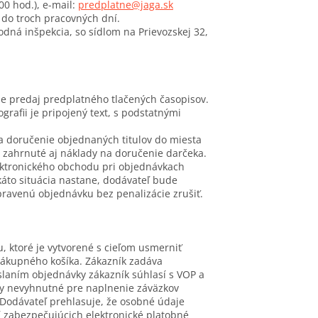
.00 hod.), e-mail:
predplatne@jaga.sk
 do troch pracovných dní.
ná inšpekcia, so sídlom na Prievozskej 32,
e predaj predplatného tlačených časopisov.
grafii je pripojený text, s podstatnými
a doručenie objednaných titulov do miesta
y zahrnuté aj náklady na doručenie darčeka.
lektronického obchodu pri objednávkach
káto situácia nastane, dodávateľ bude
ravenú objednávku bez penalizácie zrušiť.
 ktoré je vytvorené s cieľom usmerniť
 nákupného košíka. Zákazník zadáva
slaním objednávky zákazník súhlasí s VOP a
ny nevyhnutné pre naplnenie záväzkov
. Dodávateľ prehlasuje, že osobné údaje
í zabezpečujúcich elektronické platobné