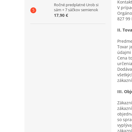
Kontakt
Ročné predplatné Urob si
V prípa
sám + 7 sáčkov semienok
Orgánom
17,90 €
827 99 
II. Tov
Predmet
Tovar j
údajmi 
Cena to
určenia
Dodávat
všetkýc
zákazní
III. Ob
Zákazní
zákazní
objedná
so spra
vyplýva
zákazní