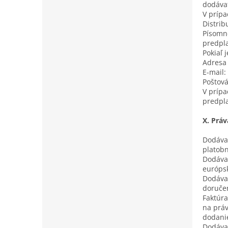
dodávat
V prípa
Distrib
Písomné
predpla
Pokiaľ 
Adresa 
E-mail:
Poštová
V prípa
predpla
X. Prá
Dodávat
platob
Dodávat
európsk
Dodávat
doruče
Faktúra
na práv
dodanie
Dodávat