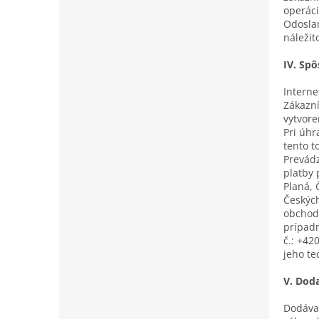
operáci
Odoslan
náležit
IV. Sp
Interne
Zákazní
vytvore
Pri úhr
tento t
Prevádz
platby 
Planá, 
Českých
obchodn
prípadn
č.: +42
jeho te
V. Dod
Dodávat