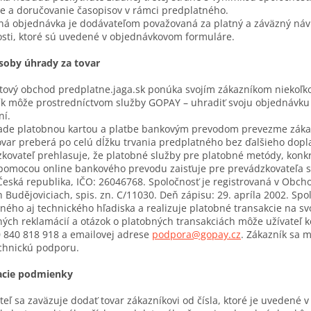
e a doručovanie časopisov v rámci predplatného.
á objednávka je dodávateľom považovaná za platný a záväzný návr
osti, ktoré sú uvedené v objednávkovom formuláre.
ôsoby úhrady za tovar
tový obchod predplatne.jaga.sk ponúka svojím zákazníkom niekoľko
k môže prostredníctvom služby GOPAY – uhradiť svoju objednávku 
ní.
ade platobnou kartou a platbe bankovým prevodom prevezme zákazn
ovar preberá po celú dĺžku trvania predplatného bez ďalšieho dopl
kovateľ prehlasuje, že platobné služby pre platobné metódy, konk
pomocou online bankového prevodu zaisťuje pre prevádzkovateľa sp
Česká republika, IČO: 26046768. Spoločnosť je registrovaná v Ob
 Budějoviciach, spis. zn. C/11030. Deň zápisu: 29. apríla 2002. Sp
ého aj technického hľadiska a realizuje platobné transakcie na 
ých reklamácií a otázok o platobných transakciách môže užívateľ 
0 840 818 918 a emailovej adrese
podpora@gopay.cz
. Zákazník sa 
chnickú podporu.
acie podmienky
eľ sa zaväzuje dodať tovar zákazníkovi od čísla, ktoré je uvedené 