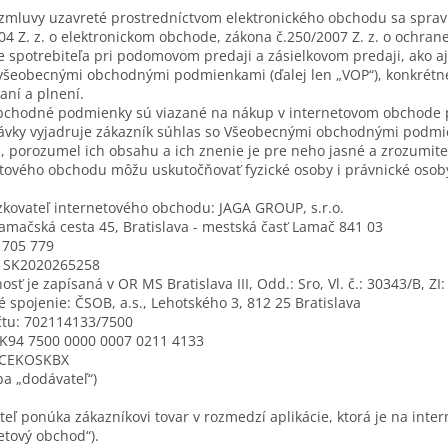
zmluvy uzavreté prostredníctvom elektronického obchodu sa sprav
04 Z. z. o elektronickom obchode, zákona č.250/2007 Z. z. o ochrane
 spotrebiteľa pri podomovom predaji a zásielkovom predaji, ako aj
všeobecnými obchodnými podmienkami (ďalej len „VOP“), konkrétne 
aní a plnení.
obchodné podmienky sú viazané na nákup v internetovom obchode p
vky vyjadruje zákazník súhlas so Všeobecnými obchodnými podmie
l, porozumel ich obsahu a ich znenie je pre neho jasné a zrozumit
tového obchodu môžu uskutočňovať fyzické osoby i právnické osob
kovateľ internetového obchodu: JAGA GROUP, s.r.o.
amačská cesta
45,
Bratislava - mestská časť Lamač
841 03
 705 779
: SK2020265258
osť je zapísaná v OR MS Bratislava III, Odd.: Sro, Vl. č.: 30343/B, ZI:
 spojenie: ČSOB, a.s., Lehotského 3, 812 25 Bratislava
čtu: 702114133/7500
SK94 7500 0000 0007 0211 4133
 CEKOSKBX
iba „dodávateľ“)
eľ ponúka zákazníkovi tovar v rozmedzí aplikácie, ktorá je na inte
etový obchod“).