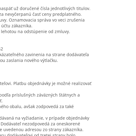
aspäť už doručené čísla jednotlivých titulov.
 za nevyčerpanú časť ceny predplatného.
uvy. Oznamovacia správa vo veci zrušenia
 účtu zákazníka.
ý lehotou na odstúpenie od zmluvy.
42
ukázateľného zavinenia na strane dodávateľa
ou zaslania nového výtlačku.
eľovi. Platbu objednávky je možné realizovať
ý podľa príslušných záväzných štátnych a
ť.
vného obalu, avšak zodpovedá za také
dávaná na vyžiadanie, v prípade objednávky
e. Dodávateľ nezodpovedá za oneskorené
e uvedenou adresou zo strany zákazníka.
u dodávateľovi od tretej strany bolo