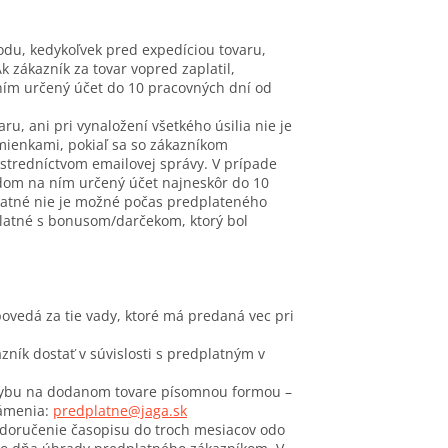
du, kedykoľvek pred expedíciou tovaru,
k zákazník za tovar vopred zaplatil,
ím určený účet do 10 pracovných dní od
, ani pri vynaložení všetkého úsilia nie je
mienkami, pokiaľ sa so zákazníkom
tredníctvom emailovej správy. V prípade
dom na ním určený účet najneskôr do 10
latné nie je možné počas predplateného
platné s bonusom/darčekom, ktorý bol
vedá za tie vady, ktoré má predaná vec pri
ík dostať v súvislosti s predplatným v
chybu na dodanom tovare písomnou formou –
námenia:
predplatne@jaga.sk
doručenie časopisu do troch mesiacov odo