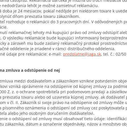
dania časopisu. Reklamácia darčeka je možná do troch mesiacov o
e nedodržania lehôt je možné zamietnuť reklamáciu.
 doba je 24 mesiacov, pokiaľ nedôjde pri niektorom tovare k uved
plynúť dňom prevzatia tovaru zákazníkom.
eľ rozhoduje o reklamácii do 3 pracovných dní. V odôvodnených p
cie.
nutí reklamačnej lehoty má kupujúci právo od zmluvy odstúpiť al
k. O výsledku reklamácie bude kupujúci informovaný bezprostred
icky a zároveň mu bude zaslaný reklamačný protokol prostredníct
čné oddelenie je zriadené v rámci distribučného oddelenia.
né údaje pre reklamácie: e-mail:
predplatne@jaga.sk
, tel. č.: 02/5
pna zmluva a odstúpenie od nej
zmluva medzi dodávateľom a zákazníkom vznikne potvrdením obje
kovi vzniká oprávnenie na odstúpenie od kúpnej zmluvy za podmie
000 Z. z. o ochrane spotrebiteľa pri podomovom predaji a zásielko
 prevzatia tovaru alebo od uzavretia kúpnej zmluvy, ak dodávateľ 
m v čl. II. Zákazník si svoje právo na odstúpenie od zmluvy môže 
a písomného oznámenia o odstúpení od zmluvy cez poskytovateľa 
teľa alebo jeho osobným doručením dodávateľovi.
ie o odstúpení od zmluvy musí obsahovať tieto údaje: identifikáci
čtu zákazníka, dátum a označenie objednávky, názov a množstvo 