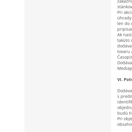
zákazní
stánko
Pri akc
úhrady 
len do 
pripísa
Ak nast
takúto 
dodávať
tovaru 
Časopis
Dodávan
Mediapr
VI. Po
Dodávat
s predm
identif
objedna
budú ti
Pri obj
obsahov