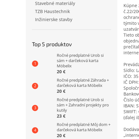
Stavebné materiály
Kúpne 
č.22/20
TZB Haustechnik
ochrane
Inžinierske stavby
týmito 
uzatvár
Tieto 
objedná
Top 5 produktov
prečíta
interne
Ročné predplatné Urob si
sám + darčeková karta
Prevádz
Möbelix
Sídlo:
L
20 €
IČO: 35
Ročné predplatné Záhrada +
IČ DPH
darčeková karta Möbelix
Spoločn
20 €
Bankové
Číslo ú
Ročné predplatné Urob si
sám + Zahradní projekty pro
IBAN: 
kutily
SWIFT:
23 €
(ďalej 
Ročné predplatné Môj dom +
Dodávat
darčeková karta Möbelix
„intern
20 €