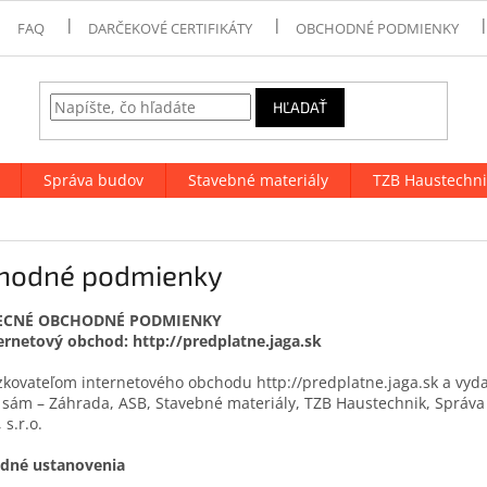
FAQ
DARČEKOVÉ CERTIFIKÁTY
OBCHODNÉ PODMIENKY
HĽADAŤ
Správa budov
Stavebné materiály
TZB Haustechni
hodné podmienky
ECNÉ OBCHODNÉ PODMIENKY
ernetový obchod: http://predplatne.jaga.sk
kovateľom internetového obchodu http://predplatne.jaga.sk a vyd
 sám – Záhrada, ASB, Stavebné materiály, TZB Haustechnik, Správa 
s.r.o.
ladné ustanovenia