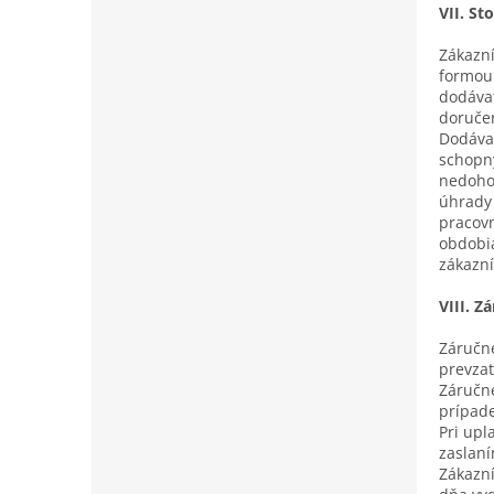
VII. S
Zákazní
formou 
dodáva
doruče
Dodávat
schopný
nedohod
úhrady 
pracovn
obdobia
zákazní
VIII. 
Záručné
prevzat
Záručné
prípade
Pri up
zaslan
Zákazn