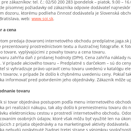
 pre zákazníkov: tel. č.: 02/50 200 283 (pondelok – piatok, 9.00 – 16
de písomnej požiadavky od zákazníka odpovie dodávateľ najneskôr
 dozoru, ktorému podlieha činnosť dodávateľa je Slovenská obchod
Bratislava, web:
www.soi.sk
.
ar a cena
om predaja (tovarom) internetového obchodu predplatne.jaga.sk j
e prezentovaný prostredníctvom textu a ilustračnej fotografie. K foto
o tovare, vyplývajúcimi z povahy tovaru a cena tovaru.
varu zahŕňa daň z pridanej hodnoty (DPH). Cena zahŕňa náklady n
. V prípade akciového tovaru – Predplatné s darčekom – sú do cen
eľ si vyhradzuje právo upraviť cenu tovaru uvedenú v katalógu e
h tovarov, v prípade že došlo k chybnému uvedeniu ceny. Pokiaľ ta
ka informovať pred potvrdením jeho objednávky. Zákazník môže up
jednanie tovaru
k si tovar objednáva postupom podľa menu internetového obchodu,
ka pri realizácii nákupu, tak aby došlo k premiestneniu tovaru do
vku elektronickou cestou v prostredí internetového obchodu. Odo
covaním osobných údajov, ktoré však môžu byť využité len na úko
júcich z prijatia objednávky a na marketingové aktivity dodávateľa
ka nebudú poskytnuté žiadnej tretej strane s výnimkou spoločnost