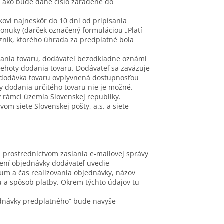
, ako bude dané číslo zaradené do
ovi najneskôr do 10 dní od pripísania
ponuky (darček označený formuláciou „Platí
ník, ktorého úhrada za predplatné bola
dania tovaru, dodávateľ bezodkladne oznámi
lehoty dodania tovaru. Dodávateľ sa zaväzuje
á dodávka tovaru ovplyvnená dostupnosťou
 dodania určitého tovaru nie je možné.
 rámci územia Slovenskej republiky.
m siete Slovenskej pošty, a.s. a siete
, prostredníctvom zaslania e-mailovej správy
ení objednávky dodávateľ uvedie
tum a čas realizovania objednávky, názov
 a spôsob platby. Okrem týchto údajov tu
jednávky predplatného“ bude navyše