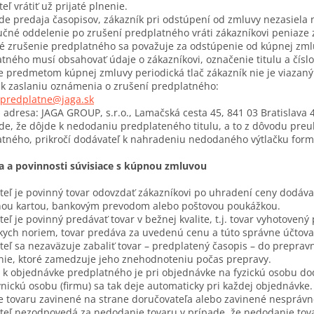
eľ vrátiť už prijaté plnenie.
de predaja časopisov, zákazník pri odstúpení od zmluvy nezasiela n
učné oddelenie po zrušení predplatného vráti zákazníkovi peniaze
 zrušenie predplatného sa považuje za odstúpenie od kúpnej zml
tného musí obsahovať údaje o zákazníkovi, označenie titulu a číslo
je predmetom kúpnej zmluvy periodická tlač zákazník nie je viazan
k zaslaniu oznámenia o zrušení predplatného:
predplatne@jaga.sk
 adresa: JAGA GROUP, s.r.o., Lamačská cesta 45, 841 03 Bratislava 
de, že dôjde k nedodaniu predplateného titulu, a to z dôvodu pre
tného, prikročí dodávateľ k nahradeniu nedodaného výtlačku form
va a povinnosti súvisiace s kúpnou zmluvou
eľ je povinný tovar odovzdať zákazníkovi po uhradení ceny dodávat
nou kartou, bankovým prevodom alebo poštovou poukážkou.
eľ je povinný predávať tovar v bežnej kvalite, t.j. tovar vyhotoven
ych noriem, tovar predáva za uvedenú cenu a túto správne účtova
eľ sa nezaväzuje zabaliť tovar – predplatený časopis – do prepra
nie, ktoré zamedzuje jeho znehodnoteniu počas prepravy.
 k objednávke predplatného je pri objednávke na fyzickú osobu do
nickú osobu (firmu) sa tak deje automaticky pri každej objednávk
 tovaru zavinené na strane doručovateľa alebo zavinené nesprávn
eľ nezodpovedá za nedodanie tovaru v prípade, že nedodanie tovar