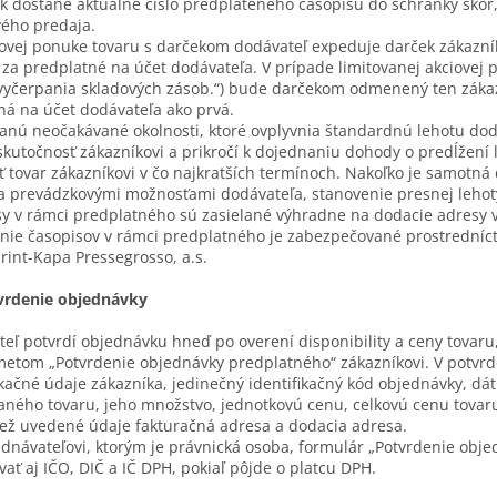
k dostane aktuálne číslo predplateného časopisu do schránky skôr
vého predaja.
iovej ponuke tovaru s darčekom dodávateľ expeduje darček zákazník
za predplatné na účet dodávateľa. V prípade limitovanej akciovej 
vyčerpania skladových zásob.“) bude darčekom odmenený ten zákaz
ná na účet dodávateľa ako prvá.
anú neočakávané okolnosti, ktoré ovplyvnia štandardnú lehotu do
skutočnosť zákazníkovi a prikročí k dojednaniu dohody o predĺžení 
 tovar zákazníkovi v čo najkratších termínoch. Nakoľko je samotn
a prevádzkovými možnosťami dodávateľa, stanovenie presnej lehoty
y v rámci predplatného sú zasielané výhradne na dodacie adresy v
ie časopisov v rámci predplatného je zabezpečované prostredníctvo
int-Kapa Pressegrosso, a.s.
tvrdenie objednávky
eľ potvrdí objednávku hneď po overení disponibility a ceny tovaru
etom „Potvrdenie objednávky predplatného“ zákazníkovi. V potvrd
ikačné údaje zákazníka, jedinečný identifikačný kód objednávky, dá
ného tovaru, jeho množstvo, jednotkovú cenu, celkovú cenu tovaru
ež uvedené údaje fakturačná adresa a dodacia adresa.
ednávateľovi, ktorým je právnická osoba, formulár „Potvrdenie ob
ať aj IČO, DIČ a IČ DPH, pokiaľ pôjde o platcu DPH.