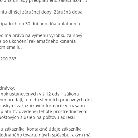
do dňa úhrady predplatného zákazníkom. V
eniu dlhšej záručnej doby. Záručná doba
rípadoch do 30 dní odo dňa uplatnenia
ebo má právo na výmenu výrobku za nový
ne po ukončení reklamačného konania
vom emailu.
0 200 283.
dnávky.
nok ustanovených v § 12 ods.1 zákona
vom predaji, a to do siedmich pracovných dní
poskytol zákazníkovi informácie v rozsahu
uplatniť v uvedenej lehote prostredníctvom
poštových služieb na poštovú adresu
u zákazníka, kontaktné údaje zákazníka,
objednaného tovaru, návrh spôsobu, akým má