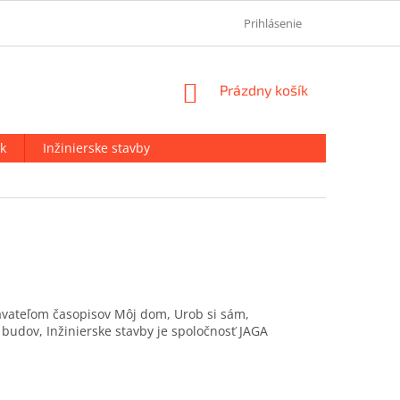
OCHRANA OSOBNÝCH ÚDAJOV
KONTAKT
Prihlásenie
O NÁS
NÁKUPNÝ
Prázdny košík
KOŠÍK
k
Inžinierske stavby
avateľom časopisov Môj dom, Urob si sám,
budov, Inžinierske stavby je spoločnosť JAGA