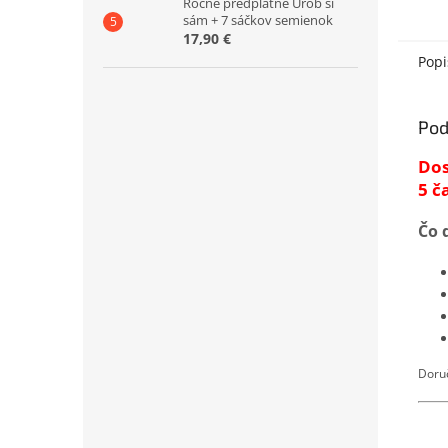
Ročné predplatné Urob si
sám + 7 sáčkov semienok
17,90 €
Popi
Pod
Dos
5 č
Čo 
Doruč