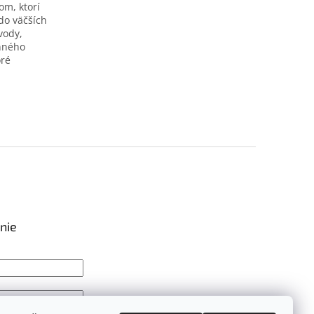
m, ktorí
do väčších
vody,
inného
oré
nie