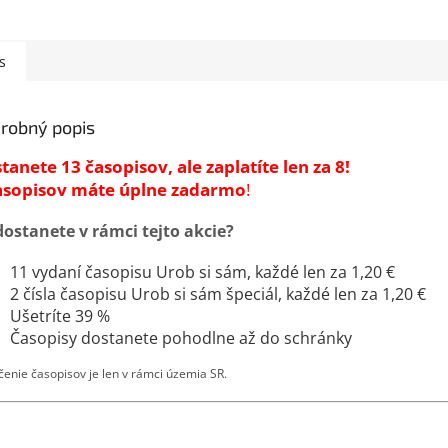
s
robný popis
tanete 13 časopisov, ale zaplatíte len za 8!
asopisov máte úplne zadarmo
!
dostanete v rámci tejto akcie?
11 vydaní časopisu Urob si sám, každé len za 1,20 €
2 čísla časopisu Urob si sám špeciál, každé len za 1,20 €
Ušetríte 39 %
Časopisy dostanete pohodlne až do schránky
enie časopisov je len v rámci územia SR.