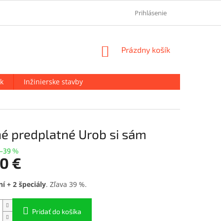
OCHRANA OSOBNÝCH ÚDAJOV
KONTAKT
Prihlásenie
O NÁS
NÁKUPNÝ
Prázdny košík
KOŠÍK
k
Inžinierske stavby
é predplatné Urob si sám
–39 %
60 €
ová
í + 2 špeciály
. Zľava 39 %.
Pridať do košíka