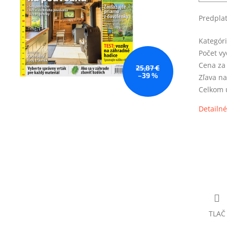
Predplat
Kategór
Počet vy
Cena za
25,87 €
–39 %
Zľava na
Celkom u
Detailné
TLAČ