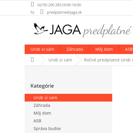
Prejsť
02/50 200 283 (9:00-16:00
na
h)
predplatne@jaga.sk
obsah
Urob si sám
Záhrada
Môj dom
ASB
Domov
Urob si sám
Ročné predplatné Urob 
B
o
Preskočiť
č
Kategórie
kategórie
n
ý
Urob si sám
p
Záhrada
a
Môj dom
n
e
ASB
l
Správa budov