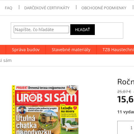
FAQ
DARČEKOVÉ CERTIFIKÁTY
OBCHODNÉ PODMIENKY
HĽADAŤ
Správa budov
Stavebné materiály
TZB Haustechni
si sám
Ročn
25,87 €
15,
Jednotk
11 vydan
cena: