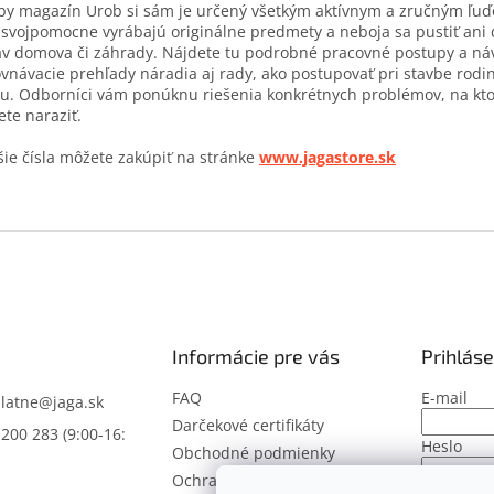
y magazín Urob si sám je určený všetkým aktívnym a zručným ľuďo
 svojpomocne vyrábajú originálne predmety a neboja sa pustiť ani 
v domova či záhrady. Nájdete tu podrobné pracovné postupy a ná
vnávacie prehľady náradia aj rady, ako postupovať pri stavbe rod
. Odborníci vám ponúknu riešenia konkrétnych problémov, na kt
te naraziť.
šie čísla môžete zakúpiť na stránke
www.jagastore.sk
Informácie pre vás
Prihláse
FAQ
E-mail
latne
@
jaga.sk
Darčekové certifikáty
 200 283 (9:00-16:
Heslo
Obchodné podmienky
Ochrana osobných údajov