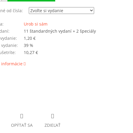
né od čísla:
ia
:
Urob si sám
daní
:
11 štandardných vydaní + 2 špeciály
 vydanie
:
1,20 €
 vydanie
:
39 %
šetríte
:
10,27 €
 informácie
OPÝTAŤ SA
ZDIEĽAŤ