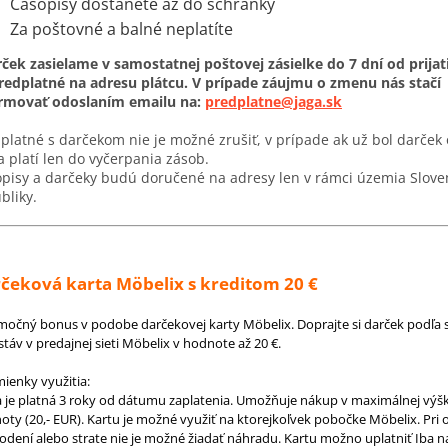
Časopisy dostanete až do schránky
Za poštovné a balné neplatíte
ček zasielame v samostatnej poštovej zásielke do 7 dní od prijat
redplatné na adresu plátcu. V prípade záujmu o zmenu nás stačí
ormovať odoslaním emailu na:
predplatne@jaga.sk
platné s darčekom nie je možné zrušiť, v prípade ak už bol darček
a platí len do vyčerpania zásob.
pisy a darčeky budú doručené na adresy len v rámci územia Slove
bliky.
čeková karta Möbelix s kreditom 20 €
močný bonus v podobe darčekovej karty Möbelix. Doprajte si darček podľa s
táv v predajnej sieti Möbelix v hodnote až 20 €.
ienky využitia:
a je platná 3 roky od dátumu zaplatenia. Umožňuje nákup v maximálnej výšk
oty (20,- EUR). Kartu je možné využiť na ktorejkoľvek pobočke Möbelix. Pri 
odení alebo strate nie je možné žiadať náhradu. Kartu možno uplatniť Iba 