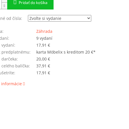
Pridať do košíka
né od čísla:
ia
:
Záhrada
daní
:
9 vydaní
 vydaní
:
17,91 €
k predplatnému
:
karta Möbelix s kreditom 20 €*
 darčeka
:
20,00 €
 celého balíčka
:
37,91 €
šetríte
:
17,91 €
 informácie