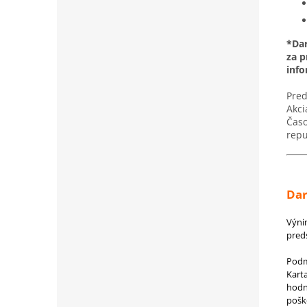
*Dar
za p
inf
Pred
Akci
Časo
repu
Dar
Výni
preds
Podm
Kart
hodn
pošk