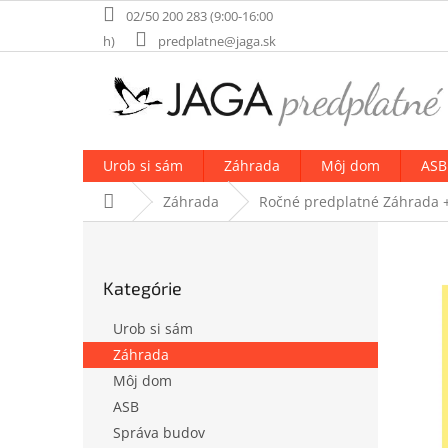
Prejsť
02/50 200 283 (9:00-16:00
na
h)
predplatne@jaga.sk
obsah
Urob si sám
Záhrada
Môj dom
ASB
Domov
Záhrada
Ročné predplatné Záhrada +
B
o
Preskočiť
č
Kategórie
kategórie
n
ý
Urob si sám
p
Záhrada
a
Môj dom
n
e
ASB
l
Správa budov