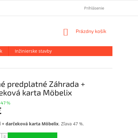
OCHRANA OSOBNÝCH ÚDAJOV
KONTAKT
Prihlásenie
O NÁS
NÁKUPNÝ
Prázdny košík
KOŠÍK
k
Inžinierske stavby
é predplatné Záhrada +
eková karta Möbelix
–47 %
€
ová
í +
darčeková karta Möbelix
. Zľava 47 %.