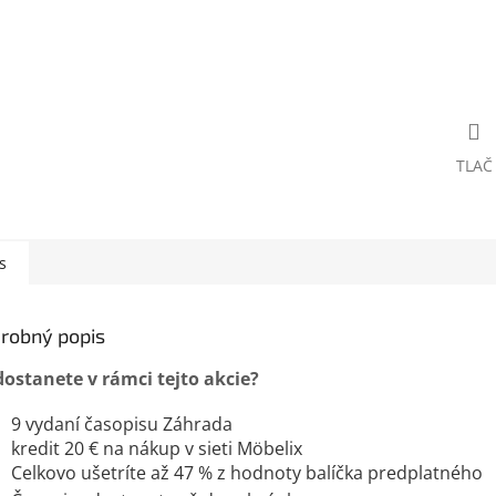
TLAČ
s
robný popis
dostanete v rámci tejto akcie?
9 vydaní časopisu Záhrada
kredit 20 € na nákup v sieti Möbelix
Celkovo ušetríte až 47 % z hodnoty balíčka predplatného