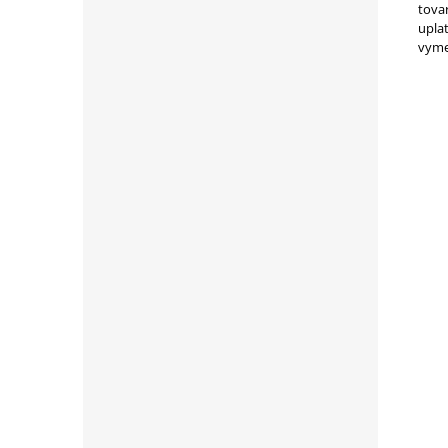
tovar
uplat
vyme