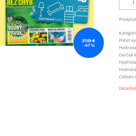
Predplat
Kategór
Počet vy
37,91 €
–47 %
Hodnota
Darček 
Hodnota
Hodnota
Celkom u
Detailné