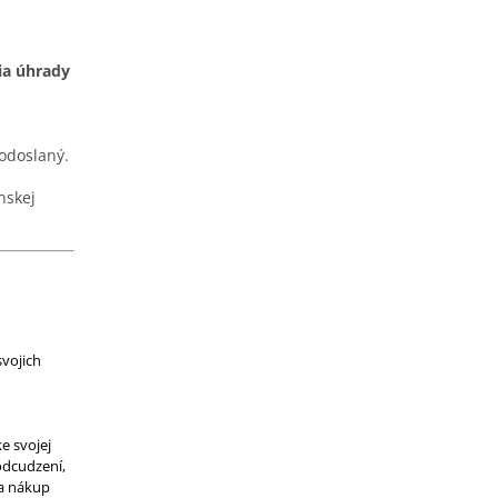
ia úhrady
 odoslaný.
nskej
vojich
e svojej
odcudzení,
na nákup