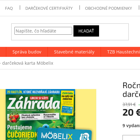
FAQ
DARČEKOVÉ CERTIFIKÁTY
OBCHODNÉ PODMIENKY
HĽADAŤ
Správa budov
Stavebné materiály
TZB Haustechni
 darčeková karta Möbelix
Ročn
darč
37,91 €
20 
Jednotk
9 vydan
cena: