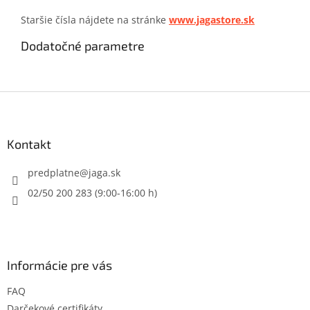
Staršie čísla nájdete na stránke
www.jagastore.sk
Dodatočné parametre
Z
á
p
ä
Kontakt
t
i
predplatne
@
jaga.sk
e
02/50 200 283 (9:00-16:00 h)
Informácie pre vás
FAQ
Darčekové certifikáty