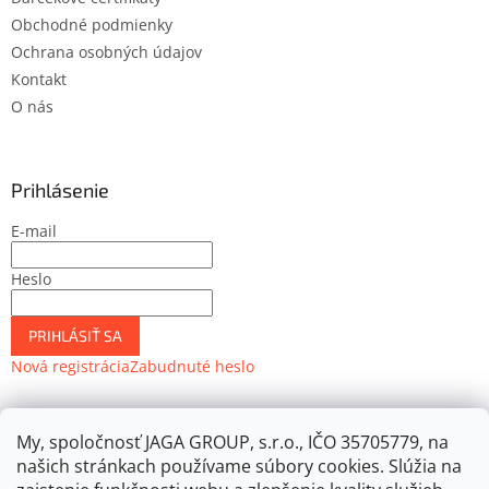
Obchodné podmienky
Ochrana osobných údajov
Kontakt
O nás
Prihlásenie
E-mail
Heslo
PRIHLÁSIŤ SA
Nová registrácia
Zabudnuté heslo
My, spoločnosť JAGA GROUP, s.r.o., IČO 35705779, na
JAGASTORE.sk
Môjdom.sk
Urobsisám.sk
Záhrada.sk
našich stránkach používame súbory cookies. Slúžia na
ASB.sk
JAGA.sk