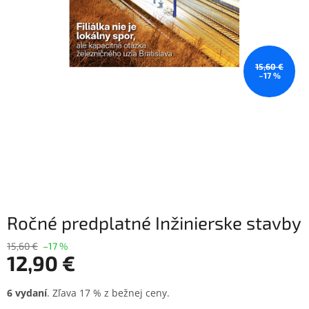
15,60 €
–17 %
Ročné predplatné Inžinierske stavby
15,60 €
–17 %
12,90 €
Jednotková
6 vydaní
. Zľava 17 % z bežnej ceny.
cena: