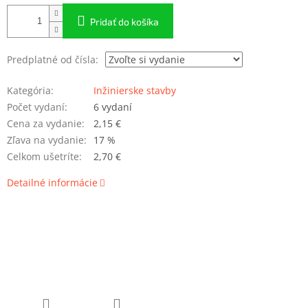
Pridať do košíka
Predplatné od čísla:
Kategória
:
Inžinierske stavby
Počet vydaní
:
6 vydaní
Cena za vydanie
:
2,15 €
Zľava na vydanie
:
17 %
Celkom ušetríte
:
2,70 €
Detailné informácie