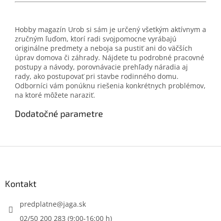
Hobby magazín Urob si sám je určený všetkým aktívnym a
zručným ľuďom, ktorí radi svojpomocne vyrábajú
originálne predmety a neboja sa pustiť ani do väčších
úprav domova či záhrady. Nájdete tu podrobné pracovné
postupy a návody, porovnávacie prehľady náradia aj
rady, ako postupovať pri stavbe rodinného domu.
Odborníci vám ponúknu riešenia konkrétnych problémov,
na ktoré môžete naraziť.
Dodatočné parametre
Z
á
p
ä
Kontakt
t
i
predplatne
@
jaga.sk
e
02/50 200 283 (9:00-16:00 h)