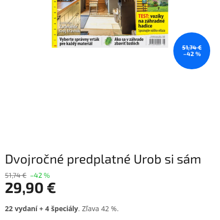
51,74 €
–42 %
Dvojročné predplatné Urob si sám
51,74 €
–42 %
29,90 €
Jednotková
22 vydaní + 4 špeciály
. Zľava 42 %.
cena: