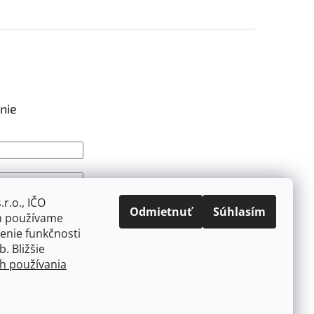
nie
r.o., IČO
IŤ SA
Odmietnuť
Súhlasím
ch používame
strácia
Zabudnuté heslo
tenie funkčnosti
. Bližšie
ch používania
sk