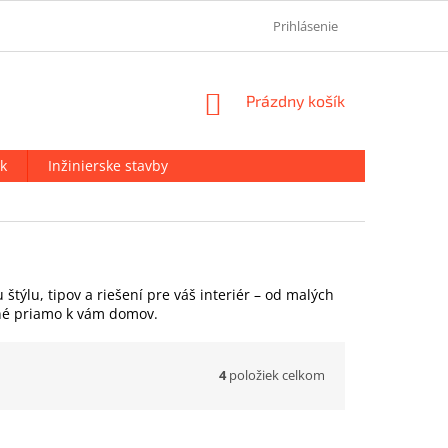
OCHRANA OSOBNÝCH ÚDAJOV
KONTAKT
Prihlásenie
O NÁS
NÁKUPNÝ
Prázdny košík
KOŠÍK
k
Inžinierske stavby
týlu, tipov a riešení pre váš interiér – od malých
ené priamo k vám domov.
4
položiek celkom