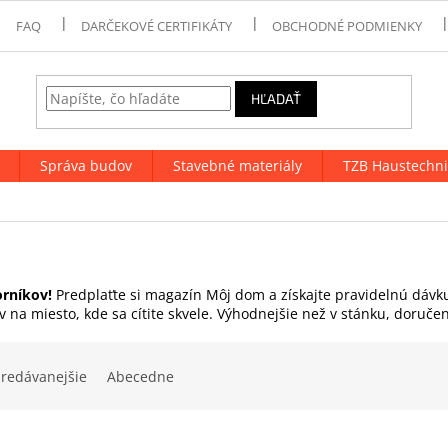
FAQ
DARČEKOVÉ CERTIFIKÁTY
OBCHODNÉ PODMIENKY
HĽADAŤ
Správa budov
Stavebné materiály
TZB Haustechni
orníkov!
Predplaťte si magazín Môj dom a získajte pravidelnú dávku š
 na miesto, kde sa cítite skvele. Výhodnejšie než v stánku, doruč
redávanejšie
Abecedne